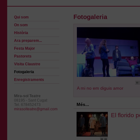
Fotogaleria
Qui som
On som
Història
Ara preparem...
Festa Major
Pastorets
Visita Claustre
Fotogaleria
Enregistraments
A mi no em diguis amor
Mira-sol Teatre
08195 - Sant Cugat
Més...
Tel. 678452473
mirasolteatre@gmail.com
El florido p